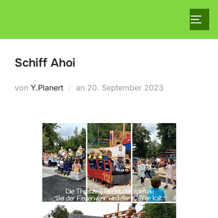
Schiff Ahoi
von
Y.Planert
an
20. September 2023