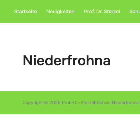
Zum
Startseite
Neuigkeiten
Prof. Dr. Sterzel
Sch
Inhalt
springen
Niederfrohna
Copyright © 2026 Prof.-Dr.-Sterzel-Schule Niederfrohna